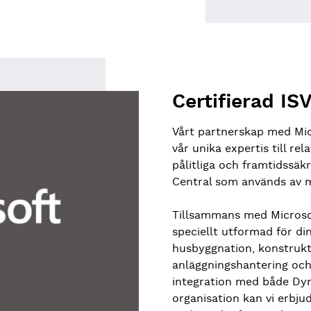
Certifierad I
Vårt partnerskap med Micr
vår unika expertis till re
pålitliga och framtidssä
Central som används av m
Tillsammans med Microsof
speciellt utformad för din
husbyggnation, konstrukti
anläggningshantering och
integration med både Dy
organisation kan vi erbju