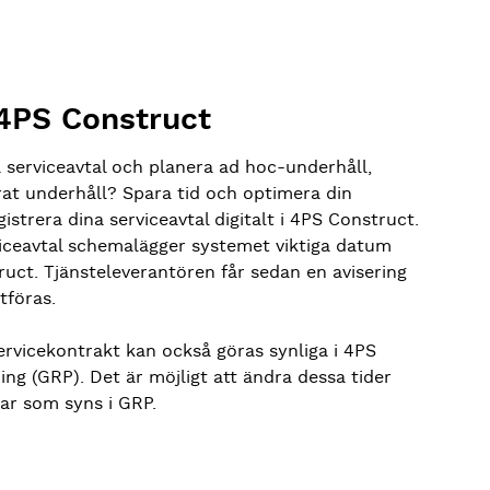
 4PS Construct
na serviceavtal och planera ad hoc-underhåll,
rat underhåll? Spara tid och optimera din
strera dina serviceavtal digitalt i 4PS Construct.
viceavtal schemalägger systemet viktiga datum
truct. Tjänsteleverantören får sedan en avisering
tföras.
rvicekontrakt kan också göras synliga i 4PS
ng (GRP). Det är möjligt att ändra dessa tider
gar som syns i GRP.