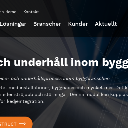
en demo
Kontakt
Lösningar
Branscher
Kunder
Aktuellt
ch underhåll inom byg
vice- och underhållsprocess inom byggbranschen
rbetet med installationer, byggnader och mycket mer. Det
eller ströjobb och störningar. Denna modul kan kopplas ti
för kedjeintegration.
STRUCT