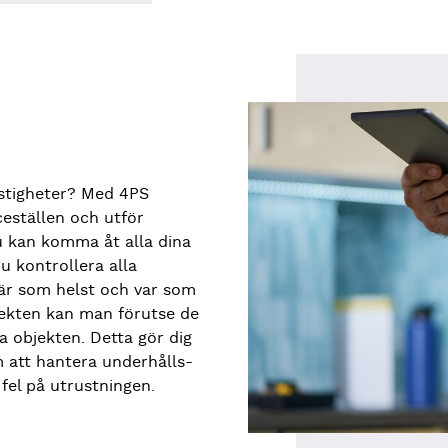
astigheter? Med 4PS
ceställen och utför
u kan komma åt alla dina
u kontrollera alla
 när som helst och var som
jekten kan man förutse de
a objekten. Detta gör dig
 att hantera underhålls-
el på utrustningen.