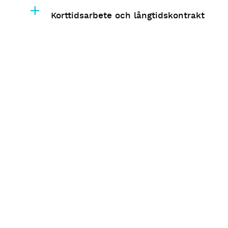
Korttidsarbete och långtidskontrakt
Är du nyfiken på 
den här 