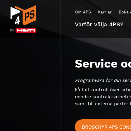
Om 4PS
Karriär
Boka 
Varför välja 4PS?
Service o
Programvara för din ser
Få full kontroll över a
mindre kontraktsarbeten 
samt till externa parter 
BROSCHYR 4PS CON