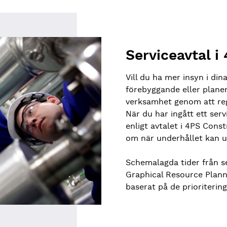
Serviceavtal i
Vill du ha mer insyn i di
förebyggande eller plane
verksamhet genom att regi
När du har ingått ett ser
enligt avtalet i 4PS Cons
om när underhållet kan u
Schemalagda tider från se
Graphical Resource Planni
baserat på de prioriterin