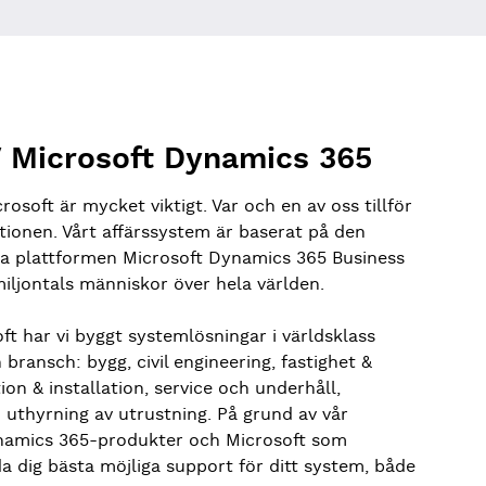
SV Microsoft Dynamics 365
osoft är mycket viktigt. Var och en av oss tillför
lationen. Vårt affärssystem är baserat på den
kra plattformen Microsoft Dynamics 365 Business
iljontals människor över hela världen.
t har vi byggt systemlösningar i världsklass
 bransch: bygg, civil engineering, fastighet &
on & installation, service och underhåll,
 uthyrning av utrustning. På grund av vår
namics 365-produkter och Microsoft som
da dig bästa möjliga support för ditt system, både