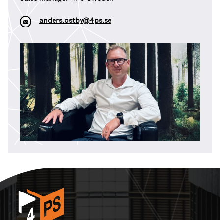
anders.ostby@4ps.se