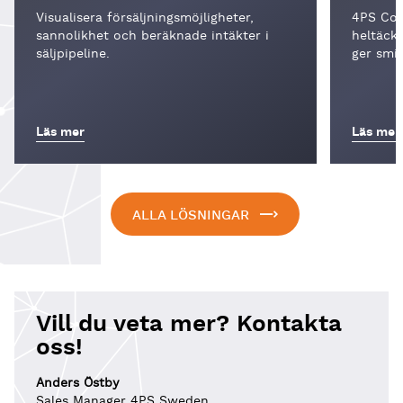
Visualisera försäljningsmöjligheter,
4PS Con
sannolikhet och beräknade intäkter i
heltäck
säljpipeline.
ger smid
Läs mer
Läs mer
ALLA LÖSNINGAR
Vill du veta mer? Kontakta
oss!
Anders Östby
Sales Manager 4PS Sweden