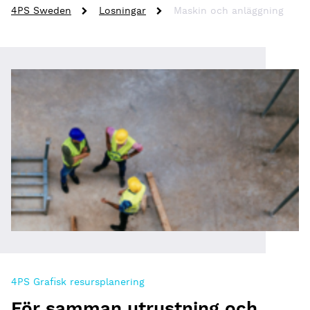
4PS Sweden
Losningar
Maskin och anläggning
4PS Grafisk resursplanering
För samman utrustning och