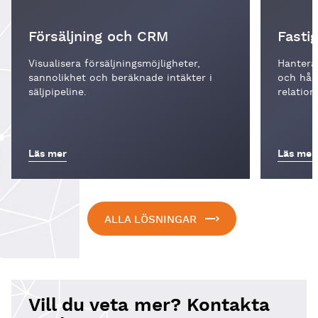
Försäljning och CRM
Fasti
Visualisera försäljningsmöjligheter,
Hantera
sannolikhet och beräknade intäkter i
och håll
säljpipeline.
relatio
Läs mer
Läs mer
ALLA LÖSNINGAR
Vill du veta mer? Kontakta