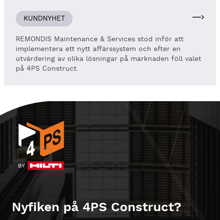
KUNDNYHET
REMONDIS Maintenance & Services stod inför att
implementera ett nytt affärssystem och efter en
utvärdering av olika lösningar på marknaden föll valet
på 4PS Construct.
Nyfiken på 4PS Construct?