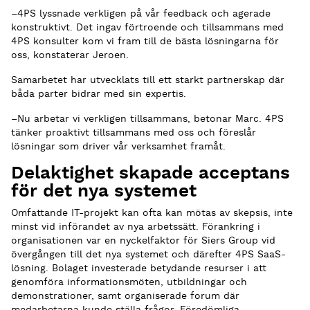
–4PS lyssnade verkligen på vår feedback och agerade
konstruktivt. Det ingav förtroende och tillsammans med
4PS konsulter kom vi fram till de bästa lösningarna för
oss, konstaterar Jeroen.
Samarbetet har utvecklats till ett starkt partnerskap där
båda parter bidrar med sin expertis.
–Nu arbetar vi verkligen tillsammans, betonar Marc. 4PS
tänker proaktivt tillsammans med oss och föreslår
lösningar som driver vår verksamhet framåt.
Delaktighet skapade acceptans
för det nya systemet
Omfattande IT-projekt kan ofta kan mötas av skepsis, inte
minst vid införandet av nya arbetssätt. Förankring i
organisationen var en nyckelfaktor för Siers Group vid
övergången till det nya systemet och därefter 4PS SaaS-
lösning. Bolaget investerade betydande resurser i att
genomföra informationsmöten, utbildningar och
demonstrationer, samt organiserade forum där
medarbetarna kunde ställa frågor. Föredömliga