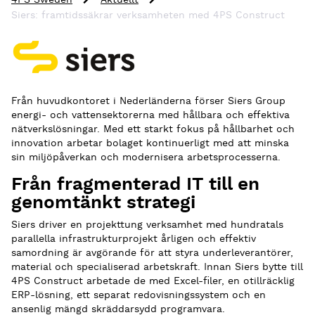
4PS Sweden
Aktuellt
Siers: framtidssäkrar verksamheten med 4PS Construct
Från huvudkontoret i Nederländerna förser Siers Group
energi- och vattensektorerna med hållbara och effektiva
nätverkslösningar. Med ett starkt fokus på hållbarhet och
innovation arbetar bolaget kontinuerligt med att minska
sin miljöpåverkan och modernisera arbetsprocesserna.
Från fragmenterad IT till en
genomtänkt strategi
Siers driver en projekttung verksamhet med hundratals
parallella infrastrukturprojekt årligen och effektiv
samordning är avgörande för att styra underleverantörer,
material och specialiserad arbetskraft. Innan Siers bytte till
4PS Construct arbetade de med Excel-filer, en otillräcklig
ERP-lösning, ett separat redovisningssystem och en
ansenlig mängd skräddarsydd programvara.