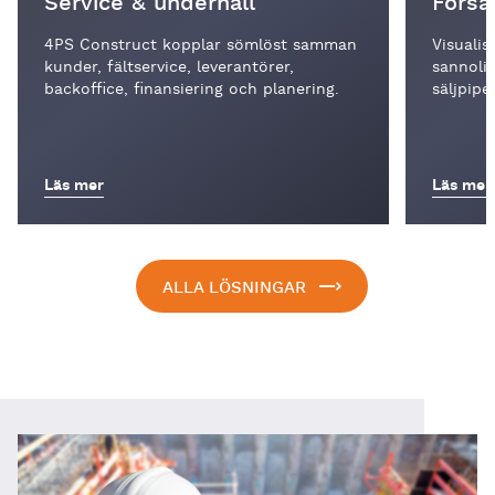
Service & underhåll
Försä
4PS Construct kopplar sömlöst samman
Visualis
kunder, fältservice, leverantörer,
sannoli
backoffice, finansiering och planering.
säljpipel
Läs mer
Läs mer
ALLA LÖSNINGAR