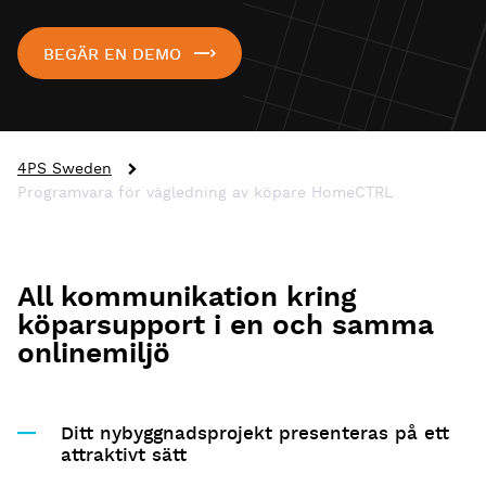
BEGÄR EN DEMO
4PS Sweden
Programvara för vägledning av köpare HomeCTRL
All kommunikation kring
köparsupport i en och samma
onlinemiljö
Ditt nybyggnadsprojekt presenteras på ett
attraktivt sätt