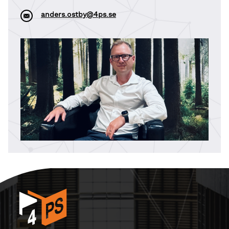
anders.ostby@4ps.se