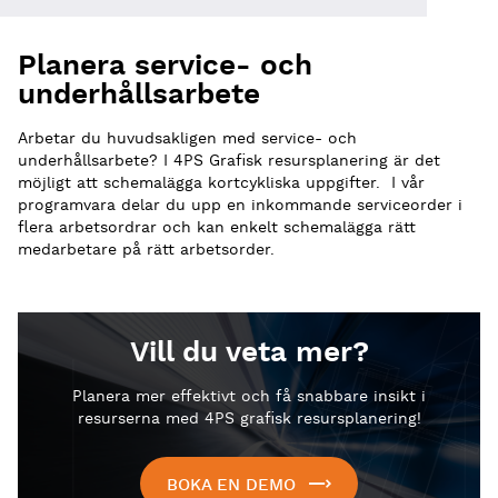
Planera service- och
underhållsarbete
Arbetar du huvudsakligen med service- och
underhållsarbete? I 4PS Grafisk resursplanering
är det
möjligt att schemalägga kortcykliska uppgifter. I vår
programvara delar du upp en inkommande
serviceorder
i
flera
arbetsordrar och kan
enkelt schemalägga rätt
medarbetare på rätt
arbetsorder
.
Vill du veta mer?
Planera mer effektivt och få snabbare insikt i
resurserna med 4PS grafisk resursplanering!
BOKA EN DEMO