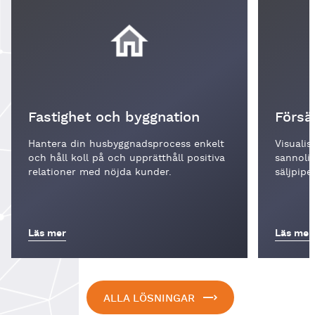
Fastighet och byggnation
Försä
Hantera din husbyggnadsprocess enkelt
Visualis
och håll koll på och upprätthåll positiva
sannoli
relationer med nöjda kunder.
säljpipel
Läs mer
Läs mer
ALLA LÖSNINGAR