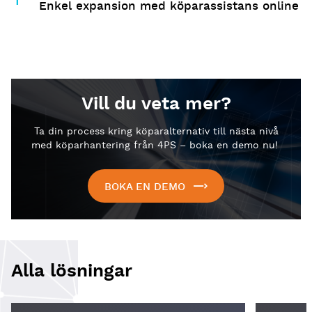
Enkel expansion med köparassistans online
Vill du veta mer?
Ta din process kring köparalternativ till nästa nivå
med köparhantering från 4PS – boka en demo nu!
BOKA EN DEMO
Alla lösningar