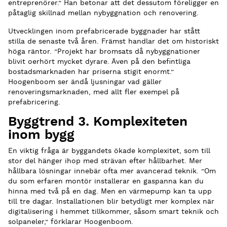
entreprenörer.” Han betonar att det dessutom föreligger en
påtaglig skillnad mellan nybyggnation och renovering.
Utvecklingen inom prefabricerade byggnader har stått
stilla de senaste två åren. Främst handlar det om historiskt
höga räntor. ”Projekt har bromsats då nybyggnationer
blivit oerhört mycket dyrare. Även på den befintliga
bostadsmarknaden har priserna stigit enormt.”
Hoogenboom ser ändå ljusningar vad gäller
renoveringsmarknaden, med allt fler exempel på
prefabricering.
Byggtrend 3. Komplexiteten
inom bygg
En viktig fråga är byggandets ökade komplexitet, som till
stor del hänger ihop med strävan efter hållbarhet. Mer
hållbara lösningar innebär ofta mer avancerad teknik. ”Om
du som erfaren montör installerar en gaspanna kan du
hinna med två på en dag. Men en värmepump kan ta upp
till tre dagar. Installationen blir betydligt mer komplex när
digitalisering i hemmet tillkommer, såsom smart teknik och
solpaneler,” förklarar Hoogenboom.