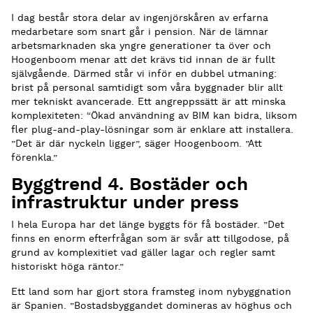
I dag består stora delar av ingenjörskåren av erfarna
medarbetare som snart går i pension. När de lämnar
arbetsmarknaden ska yngre generationer ta över och
Hoogenboom menar att det krävs tid innan de är fullt
självgående. Därmed står vi inför en dubbel utmaning:
brist på personal samtidigt som våra byggnader blir allt
mer tekniskt avancerade. Ett angreppssätt är att minska
komplexiteten: “Ökad användning av BIM kan bidra, liksom
fler plug-and-play-lösningar som är enklare att installera.
”Det är där nyckeln ligger”, säger Hoogenboom. ”Att
förenkla.”
Byggtrend 4. Bostäder och
infrastruktur under press
I hela Europa har det länge byggts för få bostäder. ”Det
finns en enorm efterfrågan som är svår att tillgodose, på
grund av komplexitiet vad gäller lagar och regler samt
historiskt höga räntor.”
Ett land som har gjort stora framsteg inom nybyggnation
är Spanien. ”Bostadsbyggandet domineras av höghus och