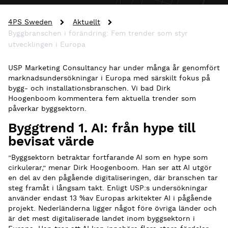
4PS Sweden
Aktuellt
Byggbranschen i förändring: Fem trender som styr
utvecklingen i Europa
USP Marketing Consultancy har under många år genomfört
marknadsundersökningar i Europa med särskilt fokus på
bygg- och installationsbranschen. Vi bad Dirk
Hoogenboom kommentera fem aktuella trender som
påverkar byggsektorn.
Byggtrend 1. AI: från hype till
bevisat värde
”Byggsektorn betraktar fortfarande AI som en hype som
cirkulerar,” menar Dirk Hoogenboom. Han ser att AI utgör
en del av den pågående digitaliseringen, där branschen tar
steg framåt i långsam takt. Enligt USP:s undersökningar
använder endast 13 %av Europas arkitekter AI i pågående
projekt. Nederländerna ligger något före övriga länder och
är det mest digitaliserade landet inom byggsektorn i