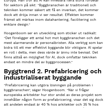
Europa. Han tror att AI kan innebära flera stora fördelar
för sektorn på sikt: ”Byggbranschen är traditionell och
tekniken kommer säkert att få en inverkan, det kommer
dock att dröja innan vi ser resultat. Effekten kommer
främst att märkas inom datahantering, facilitering och
enklare design.”
Hoogenboom ser en utveckling som sticker ut radikalt:
”Det föreligger ett antal hot mot byggbranschen och det
mest alarmerande är personalbristen. Alla verktyg som kan
bidra till ett mer effektivt byggande blir viktigare. AI spelar
en roll i detta, men dess värde är ännu inte bevisat. Det
finns alltså en möjlighet för AI, dock omfattar tekniken
endast en mindre del av byggprocessen.”
Byggtrend 2. Prefabricering och
industrialiserat byggande
”Prefabricering kan utgöra lösningen på problemen i
byggbranschen”, säger Hoogenboom. ”När vi frågar
europeiska arkitekter hur stor andel av deras projekt som
innehåller någon form av prefabricering, visar det sig dock
att andelen endast är 40 % hos arkitekter och 35 % hos