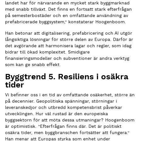
landet har för närvarande en mycket stark byggmarknad
med snabb tillväxt. Det finns en fortsatt stark efterfrågan
på semesterbostäder och en omfattande användning av
prefabricerade byggsystem,” konstaterar Hoogenboom.
Han betonar att digitalisering, prefabricering och AI utgör
långsiktiga lösningar för större delen av Europa. Därför är
det avgörande att harmonisera lagar och regler, som idag
bidrar till ökad komplexitet. Smidigare
finansieringsmodeller och subventioner är andra verktyg
som kan ge snabb effekt.
Byggtrend 5. Resiliens i osäkra
tider
Vi befinner oss i en tid av omfattande osäkerhet, större än
på decennier. Geopolitiska spänningar, störningar i
leveranskedjor och utbredd kompetensbrist påverkar
utvecklingen. Hur väl rustad är den europeiska
byggsektorn för att möta dessa utmaningar? Hoogenboom
är optimistisk. ”Efterfrågan finns där. Det är politiskt
osäkra tider, men byggbranschen fortsätter att fungera.”
Han menar att Europas styrka som enhet under