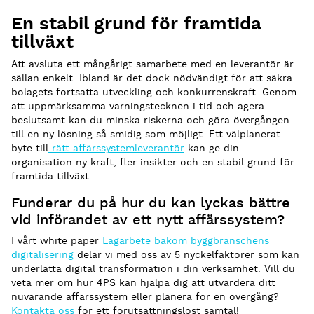
En stabil grund för framtida
tillväxt
Att avsluta ett mångårigt samarbete med en leverantör är
sällan enkelt. Ibland är det dock nödvändigt för att säkra
bolagets fortsatta utveckling och konkurrenskraft. Genom
att uppmärksamma varningstecknen i tid och agera
beslutsamt kan du minska riskerna och göra övergången
till en ny lösning så smidig som möjligt. Ett välplanerat
byte till
rätt affärssystemleverantör
kan ge din
organisation ny kraft, fler insikter och en stabil grund för
framtida tillväxt.
Funderar du på hur du kan lyckas bättre
vid införandet av ett nytt affärssystem?
I vårt white paper
Lagarbete bakom byggbranschens
digitalisering
delar vi med oss av 5 nyckelfaktorer som kan
underlätta digital transformation i din verksamhet. Vill du
veta mer om hur 4PS kan hjälpa dig att utvärdera ditt
nuvarande affärssystem eller planera för en övergång?
Kontakta oss
för ett förutsättningslöst samtal!