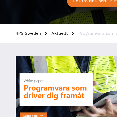
LADDA NED WHITE 
4PS Sweden
Aktuellt
Programvara som d