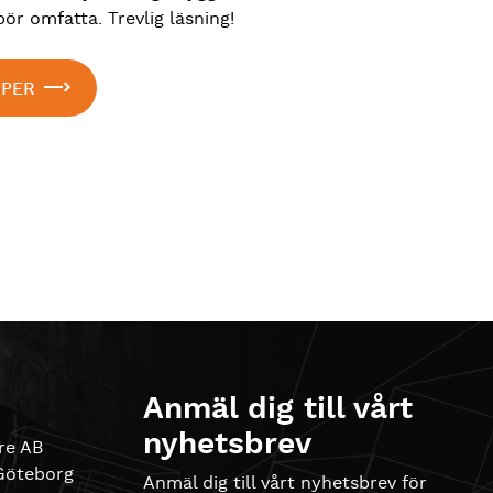
ör omfatta. Trevlig läsning!
APER
Anmäl dig till vårt
nyhetsbrev
re AB
 Göteborg
Anmäl dig till vårt nyhetsbrev för