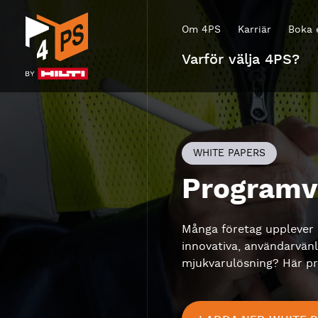
Om 4PS
Karriär
Boka 
Varför välja 4PS?
WHITE PAPERS
Programva
Många företag upplever 
innovativa, användarvän
mjukvarulösning? Här pre