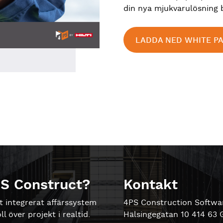
din nya mjukvarulösning b
LADDA NED WHITE P
PS Construct?
Kontakt
t integrerat affärssystem
4PS Construction Softwa
 över projekt i realtid.
Hälsingegatan 10 414 63