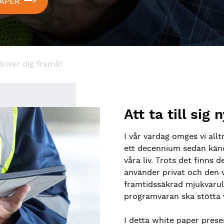
PAPER
river dig framåt
Att ta till sig
I vår vardag omges vi all
ett decennium sedan kände
våra liv. Trots det finns d
använder privat och den 
framtidssäkrad mjukvarulö
programvaran ska stötta
I detta white paper prese