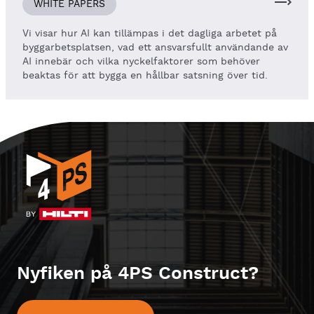
WHITE PAPERS
Vi visar hur AI kan tillämpas i det dagliga arbetet på
byggarbetsplatsen, vad ett ansvarsfullt användande av
AI innebär och vilka nyckelfaktorer som behöver
beaktas för att bygga en hållbar satsning över tid.
Nyfiken på 4PS Construct?