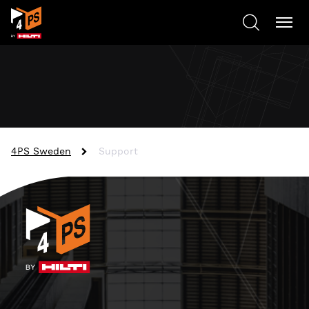
4PS Sweden
Support