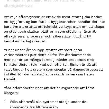
Tre frågor varje byggföretag bör ställa inför ett
affärssystembyte
Att välja affärssystem är ett av de mest strategiska beslut
ett byggföretag kan fatta. I byggbranschen handlar det inte
bara om att ersätta ett tekniskt verktyg, utan om att skapa
en stabil och skalbar plattform som stödjer affärsmål,
effektiviserar processer och säkerställer tillgång till
beslutsunderlag i realtid.
Vi har under årens lopp stöttat ett stort antal
verksamheter i just detta skifte. Ett återkommande
mönster är att många företag inleder processen med
funktionslistor, teknikval och offerter. Risken är då att
valet landar i ett system som speglar gårdagens arbetssätt
i stället för den strategi som ska driva verksamheten
framåt.
Våra erfarenheter visar att det är avgörande att först
klargöra:
Vilka affärsmål ska systemet stödja under de
kommande tre till fem åren?