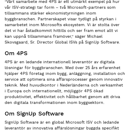
”Vårt samarbete med 4PS är ett utmärkt exempel på hur
vår ISV-strategi tar form – två Microsoft-partners som
tillsammans stärker ekonomistyrningen inom
byggbranschen. Partnerskapet visar tydligt på styrkan i
samarbetet inom Microsofts ekosystem. Vi är stolta över
det vi har åstadkommit hittills och ser fram emot allt vi
kan uppnå tillsammans framöver,” säger Michael
Skovsgaard, Sr. Director Global ISVs på SignUp Software.
Om 4PS
4PS är en ledande internationell leverantör av digitala
lösningar för byggbranschen. Med över 25 års erfarenhet
hjälper 4PS företag inom bygg, anläggning, installation och
service att optimera sina affärsprocesser genom innovativ
teknik. Med huvudkontor i Nederländerna och verksamhet
i Europa och internationellt, möjliggör 4PS ökad
produktivitet, effektivitet och hållbarhet genom att driva
den digitala transformationen inom byggsektorn.
Om SignUp Software
SignUp Software är en global Microsoft ISV och ledande
leverantör av innovativa affärslösningar byggda specifikt