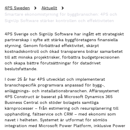
4PS Sweden
Aktuellt
Smartare ekonomistyrning för byggbranschen: 4PS och
SignUp Software stärker kontrollen och effektiviteten
4PS Sverige och SignUp Software har ingått ett strategiskt
partnerskap i syfte att stärka byggföretagens finansiella
styrning. Genom förbättrad effektivitet, skärpt
kostnadskontroll och ökad transparens bidrar samarbetet
till att minska projektrisker, förbättra budgetprecisionen
och skapa bättre förutsättningar för datadrivet
beslutsfattande.
I över 25 år har 4PS utvecklat och implementerat
branschspecifik programvara anpassad för bygg-,
anläggnings- och installationsbranschen. Affärssystemet
4PS Construct är baserat på Microsoft Dynamics 365
Business Central och stöder bolagets samtliga
kärnprocesser – från estimering och resursplanering till
upphandling, fältservice och CRM – med ekonomi som
navet i helheten. Systemet är utformat för sömlös
integration med Microsoft Power Platform, inklusive Power