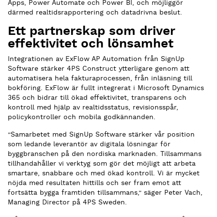
Apps, Power Automate och Power BI, och möjliggör
därmed realtidsrapportering och datadrivna beslut.
Ett partnerskap som driver
effektivitet och lönsamhet
Integrationen av ExFlow AP Automation från SignUp
Software stärker 4PS Construct ytterligare genom att
automatisera hela fakturaprocessen, från inläsning till
bokföring. ExFlow är fullt integrerat i Microsoft Dynamics
365 och bidrar till ökad effektivitet, transparens och
kontroll med hjälp av realtidsstatus, revisionsspår,
policykontroller och mobila godkännanden.
”Samarbetet med SignUp Software stärker vår position
som ledande leverantör av digitala lösningar för
byggbranschen på den nordiska marknaden. Tillsammans
tillhandahåller vi verktyg som gör det möjligt att arbeta
smartare, snabbare och med ökad kontroll. Vi är mycket
nöjda med resultaten hittills och ser fram emot att
fortsätta bygga framtiden tillsammans,” säger Peter Vach,
Managing Director på 4PS Sweden.